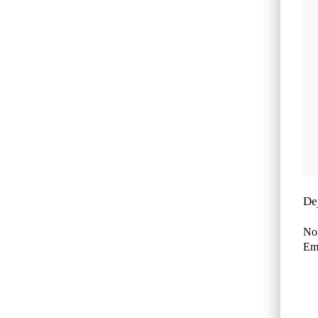
De
No
Ema