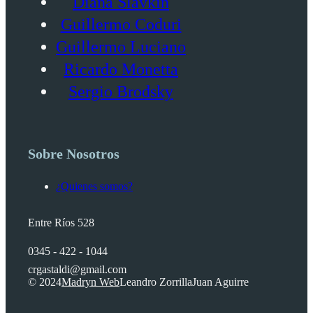
Diana Slavkin
Guillermo Coduri
Guillermo Luciano
Ricardo Monetta
Sergio Brodsky
Sobre Nosotros
¿Quienes somos?
Entre Ríos 528
0345 - 422 - 1044
crgastaldi@gmail.com
© 2024
Madryn Web
Leandro Zorrilla
Juan Aguirre