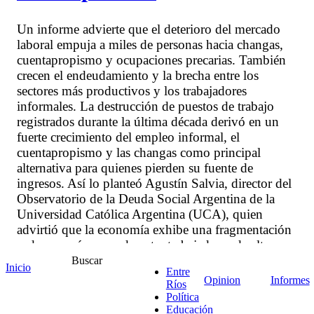
Un informe advierte que el deterioro del mercado
laboral empuja a miles de personas hacia changas,
cuentapropismo y ocupaciones precarias. También
crecen el endeudamiento y la brecha entre los
sectores más productivos y los trabajadores
informales. La destrucción de puestos de trabajo
registrados durante la última década derivó en un
fuerte crecimiento del empleo informal, el
cuentapropismo y las changas como principal
alternativa para quienes pierden su fuente de
ingresos. Así lo planteó Agustín Salvia, director del
Observatorio de la Deuda Social Argentina de la
Universidad Católica Argentina (UCA), quien
advirtió que la economía exhibe una fragmentación
cada vez más marcada entre trabajadores de alta
productividad y quienes sobreviven en ocupaciones
Buscar
Inicio
Entre
de baja calidad. Y hasta estimó que la desocupación
Opinion
Informes
Ríos
"real" estaría en torno al 30% por este empleo
Política
precario.
Educación