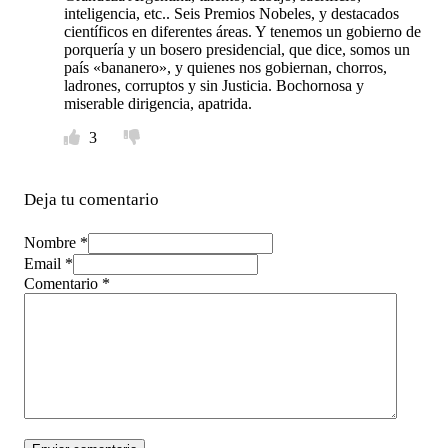
inteligencia, etc.. Seis Premios Nobeles, y destacados
científicos en diferentes áreas. Y tenemos un gobierno de
porquería y un bosero presidencial, que dice, somos un
país «bananero», y quienes nos gobiernan, chorros,
ladrones, corruptos y sin Justicia. Bochornosa y
miserable dirigencia, apatrida.
3
Deja tu comentario
Nombre *
Email *
Comentario
*