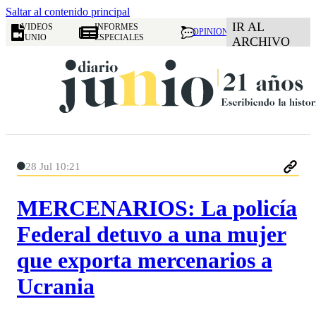
Saltar al contenido principal
IR AL
VIDEOS
INFORMES
OPINION
JUNIO
ESPECIALES
ARCHIVO
28 Jul 10:21
MERCENARIOS: La policía
Federal detuvo a una mujer
que exporta mercenarios a
Ucrania