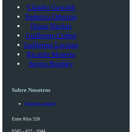
Claudio Gastaldi
Federico Odorisio
Diana Slavkin
Guillermo Coduri
Guillermo Luciano
Ricardo Monetta
Sergio Brodsky
Sobre Nosotros
¿Quienes somos?
Entre Ríos 528
0345 - 422 - 1044