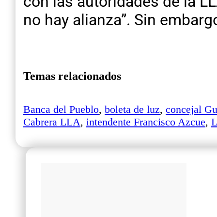
con las autoridades de la LL
no hay alianza”. Sin embargo
Temas relacionados
Banca del Pueblo
,
boleta de luz
,
concejal Gu
Cabrera LLA
,
intendente Francisco Azcue
,
L