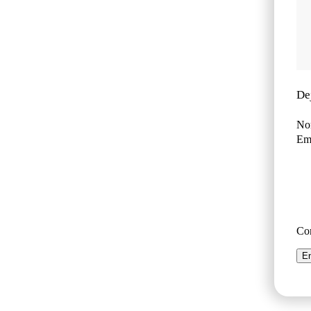
De
No
Ema
Co