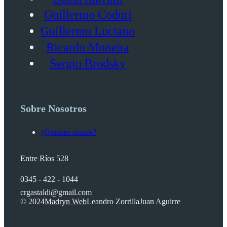
Guillermo Coduri
Guillermo Luciano
Ricardo Monetta
Sergio Brodsky
Sobre Nosotros
¿Quienes somos?
Entre Ríos 528
0345 - 422 - 1044
crgastaldi@gmail.com
© 2024
Madryn Web
Leandro Zorrilla
Juan Aguirre