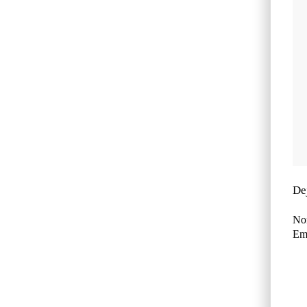
De
No
Ema