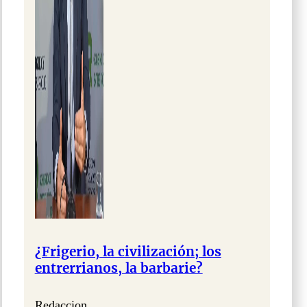
¿Frigerio, la civilización; los
entrerrianos, la barbarie?
Redaccion