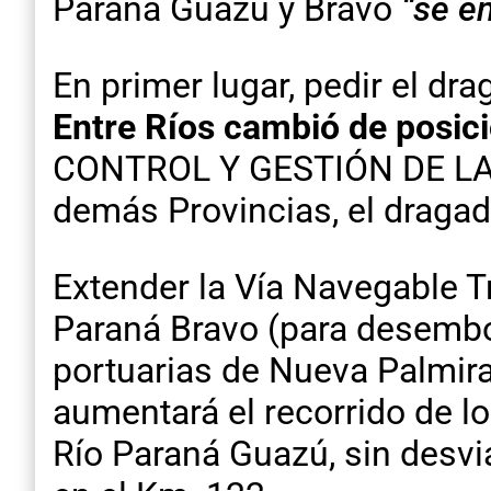
Paraná Guazú y Bravo
“se e
En primer lugar, pedir el dr
Entre Ríos cambió de posic
CONTROL Y GESTIÓN DE LA V
demás Provincias, el dragad
Extender la Vía Navegable T
Paraná Bravo (para desemboc
portuarias de Nueva Palmira (
aumentará el recorrido de l
Río Paraná Guazú, sin desvi