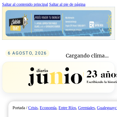
Saltar al contenido principal
Saltar al pie de página
6 AGOSTO, 2026
Cargando clima...
Portada /
Crisis
,
Economía
,
Entre Ríos
,
Gremiales
,
Gualeguayc