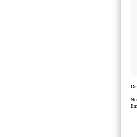
De
No
Ema