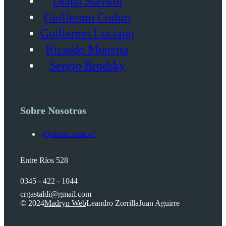
Diana Slavkin
Guillermo Coduri
Guillermo Luciano
Ricardo Monetta
Sergio Brodsky
Sobre Nosotros
¿Quienes somos?
Entre Ríos 528
0345 - 422 - 1044
crgastaldi@gmail.com
© 2024
Madryn Web
Leandro Zorrilla
Juan Aguirre