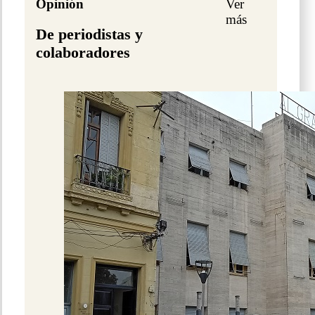
Opinión
Ver
más
De periodistas y
colaboradores