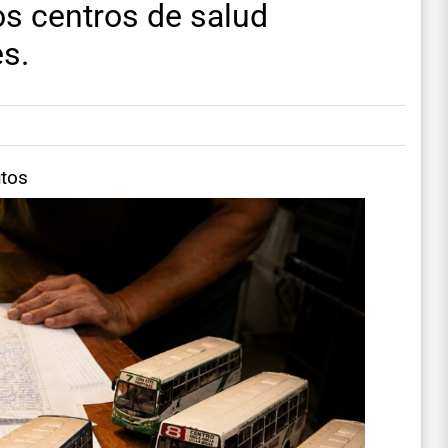
os centros de salud
es.
utos