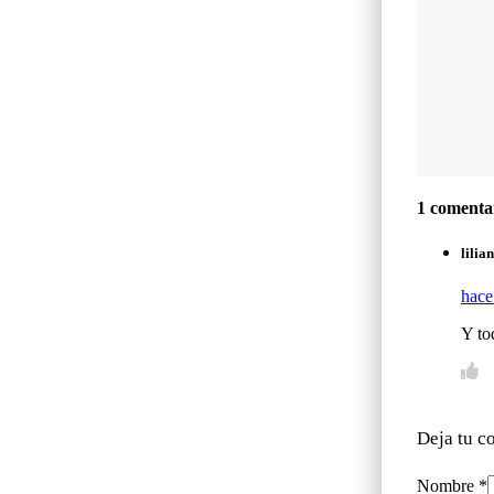
1 comenta
lilia
hace
Y to
Deja tu c
Nombre *