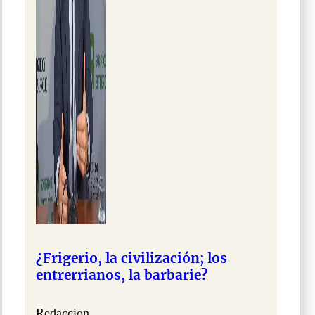
¿Frigerio, la civilización; los
entrerrianos, la barbarie?
Redaccion