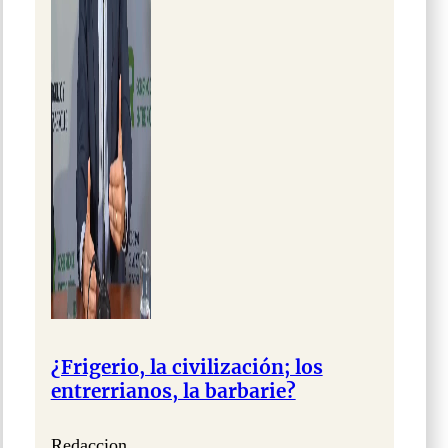
¿Frigerio, la civilización; los
entrerrianos, la barbarie?
Redaccion