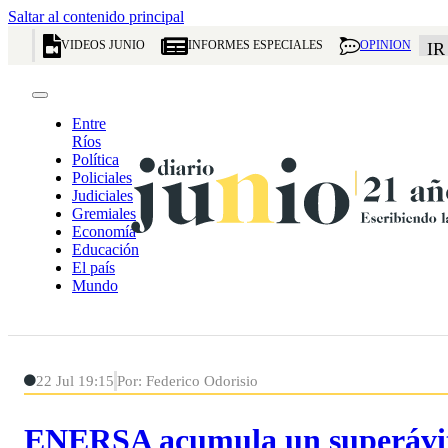
Saltar al contenido principal
VIDEOS JUNIO
INFORMES ESPECIALES
OPINION
IR
Entre
Ríos
Política
Policiales
Judiciales
Gremiales
Economía
Educación
El país
Mundo
22 Jul 19:15
Por: Federico Odorisio
ENERSA acumula un superávit 