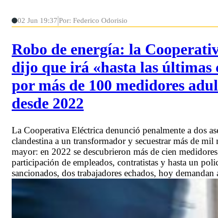
02 Jun 19:37
Por: Federico Odorisio
Robo de energía: la Cooperativ
dijo que irá «hasta las últimas
por más de 100 medidores adult
desde 2022
La Cooperativa Eléctrica denunció penalmente a dos ase
clandestina a un transformador y secuestrar más de mil 
mayor: en 2022 se descubrieron más de cien medidores
participación de empleados, contratistas y hasta un poli
sancionados, dos trabajadores echados, hoy demandan a