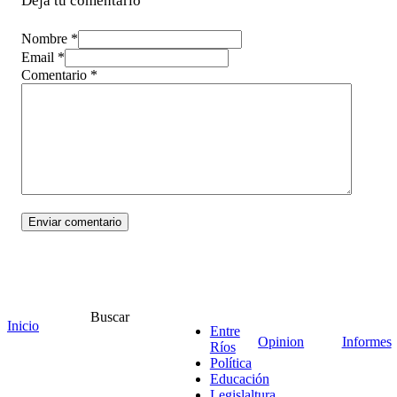
Deja tu comentario
Nombre *
Email *
Comentario
*
Buscar
¡Ponete en contacto!
Inicio
Entre
Opinion
Informes
Ríos
Política
Educación
Legislaltura