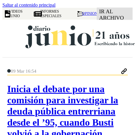
Saltar al contenido principal
IR AL
VIDEOS
INFORMES
OPINION
JUNIO
ESPECIALES
ARCHIVO
09 Mar 16:54
Inicia el debate por una
comisión para investigar la
deuda pública entrerriana
desde el ’95, cuando Busti
volvió a la gobernación