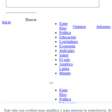
Buscar
Inicio
Entre
Opinion
Informes
Ríos
Política
Educación
Legislaltura
¡Ponete en contacto!
Economía
Judiciales
Salud
El país
América
Escribe aquí abajo lo que desees buscar
Latina
luego presiona el botón "buscar"
Mundo
Buscar
Buscar
O bien prueba
Buscar en el archivo
Entre
Ríos
Política
Educación
Legislaltura
Este sitio usa cookies para analítica y para mejorar tu experiencia. Al