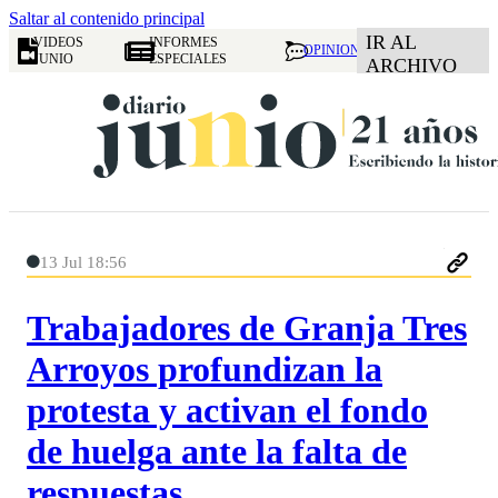
Saltar al contenido principal
IR AL
VIDEOS
INFORMES
OPINION
JUNIO
ESPECIALES
ARCHIVO
13 Jul 18:56
Trabajadores de Granja Tres
Arroyos profundizan la
protesta y activan el fondo
de huelga ante la falta de
respuestas