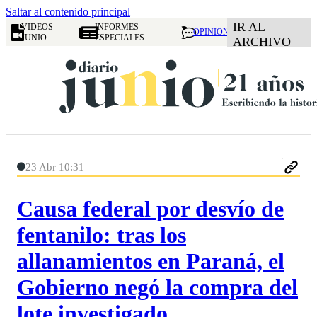
Saltar al contenido principal
IR AL
VIDEOS
INFORMES
OPINION
JUNIO
ESPECIALES
ARCHIVO
23 Abr 10:31
Causa federal por desvío de
fentanilo: tras los
allanamientos en Paraná, el
Gobierno negó la compra del
lote investigado