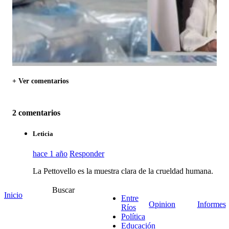
+ Ver comentarios
2 comentarios
Leticia
hace 1 año
Responder
La Pettovello es la muestra clara de la crueldad humana.
¡¡¡Todos estos de LLA, van a pagar por tanta maldad.
Por tanta crueldad!!! ¡¡¡Cuántos niños y niñas argentinos
Buscar
Inicio
Entre
hoy van a llevar su cuadernito en una bolsa de plástico
Opinion
Informes
Ríos
porque Pettovello no les quiso repartir las mochilas que
Política
el gobierno PERONISTA, les había comprado y que por
Educación
capricho, no las repartieron!!!Yo creo en la justicia