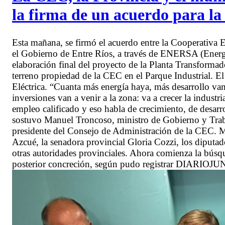
la firma de un acuerdo para l
Esta mañana, se firmó el acuerdo entre la Cooperativa 
el Gobierno de Entre Ríos, a través de ENERSA (Energ
elaboración final del proyecto de la Planta Transforma
terreno propiedad de la CEC en el Parque Industrial. El
Eléctrica. “Cuanta más energía haya, más desarrollo v
inversiones van a venir a la zona: va a crecer la industri
empleo calificado y eso habla de crecimiento, de desarr
sostuvo Manuel Troncoso, ministro de Gobierno y Traba
presidente del Consejo de Administración de la CEC. Ma
Azcué, la senadora provincial Gloria Cozzi, los diputa
otras autoridades provinciales. Ahora comienza la búsqu
posterior concreción, según pudo registrar DIARIOJU