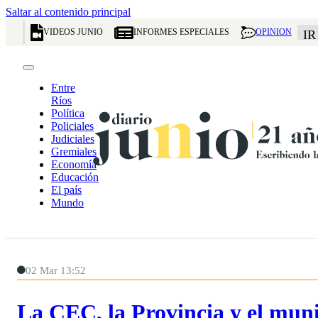
Saltar al contenido principal
VIDEOS JUNIO
INFORMES ESPECIALES
OPINION
IR
Entre
Ríos
Política
Policiales
Judiciales
Gremiales
Economía
Educación
El país
Mundo
02 Mar 13:52
La CEC, la Provincia y el muni