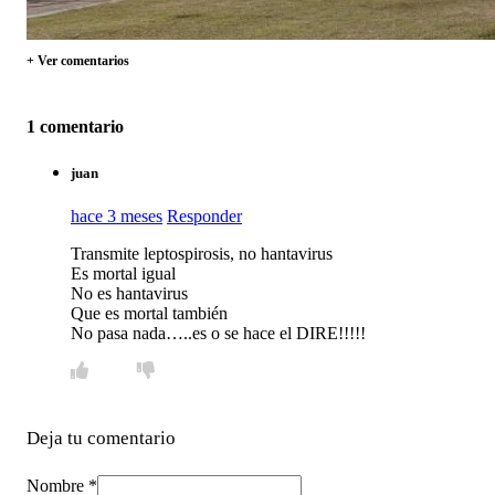
+ Ver comentarios
1 comentario
juan
hace 3 meses
Responder
Transmite leptospirosis, no hantavirus
Es mortal igual
No es hantavirus
Que es mortal también
No pasa nada…..es o se hace el DIRE!!!!!
Deja tu comentario
Nombre *