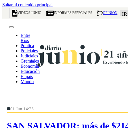
Saltar al contenido principal
VIDEOS JUNIO
INFORMES ESPECIALES
OPINION
IR
Entre
Ríos
Política
Policiales
Judiciales
Gremiales
Economía
Educación
El país
Mundo
01 Jun 14:23
SAN SALVADOR: más de $214 m