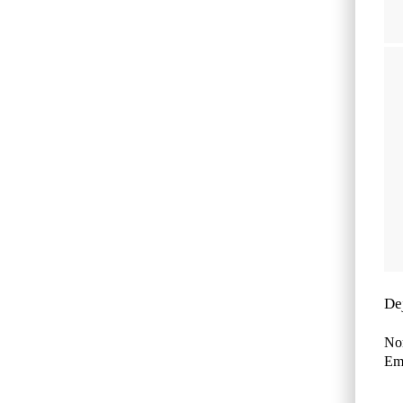
De
No
Ema