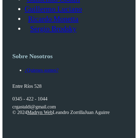
Guillermo Luciano
Ricardo Monetta
Sergio Brodsky
Sobre Nosotros
¿Quienes somos?
Entre Ríos 528
0345 - 422 - 1044
crgastaldi@gmail.com
© 2024
Madryn Web
Leandro Zorrilla
Juan Aguirre