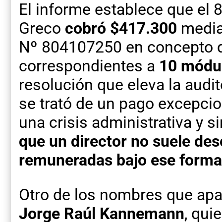
El informe establece que el 8
Greco
cobró $417.300
median
Nº 804107250 en concepto
correspondientes a
10 módu
resolución que eleva la audito
se trató de un pago excepci
una crisis administrativa y si
que un director no suele d
remuneradas bajo ese forma
Otro de los nombres que apa
Jorge Raúl Kannemann
, qui