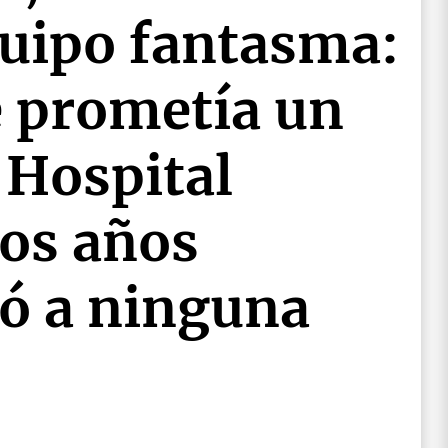
quipo fantasma:
e prometía un
 Hospital
dos años
gó a ninguna