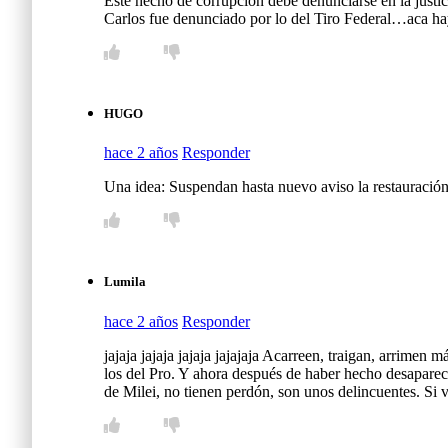
Este hecho de corrupcion debe denunciarse en la justi
Carlos fue denunciado por lo del Tiro Federal…aca hay 
HUGO
hace 2 años
Responder
Una idea: Suspendan hasta nuevo aviso la restau
Lumila
hace 2 años
Responder
jajaja jajaja jajaja jajajaja Acarreen, traigan, arrime
los del Pro. Y ahora después de haber hecho desaparec
de Milei, no tienen perdón, son unos delincuentes. Si 