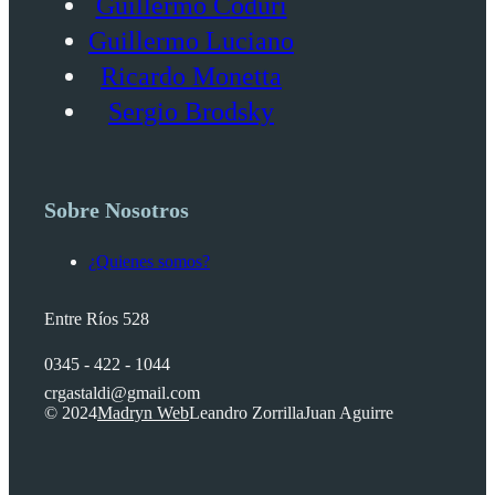
Guillermo Coduri
Guillermo Luciano
Ricardo Monetta
Sergio Brodsky
Sobre Nosotros
¿Quienes somos?
Entre Ríos 528
0345 - 422 - 1044
crgastaldi@gmail.com
© 2024
Madryn Web
Leandro Zorrilla
Juan Aguirre