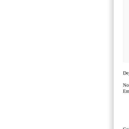
De
No
Ema