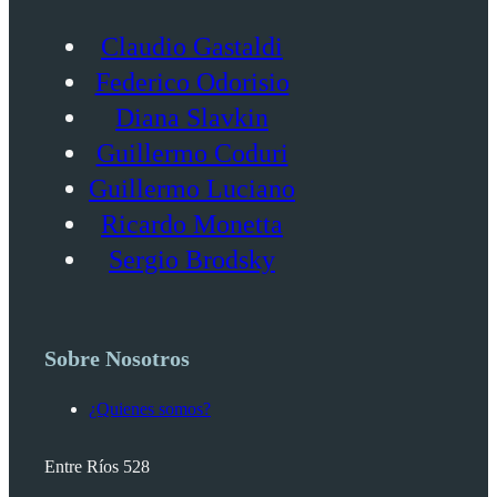
Claudio Gastaldi
Federico Odorisio
Diana Slavkin
Guillermo Coduri
Guillermo Luciano
Ricardo Monetta
Sergio Brodsky
Sobre Nosotros
¿Quienes somos?
Entre Ríos 528