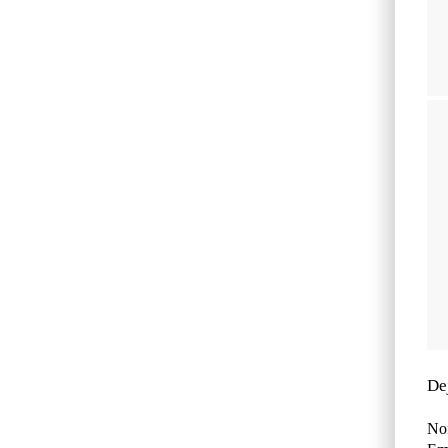
De
No