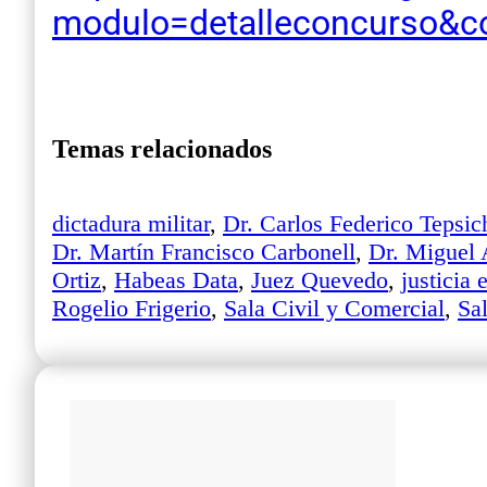
modulo=detalleconcurso&c
Temas relacionados
dictadura militar
,
Dr. Carlos Federico Tepsic
Dr. Martín Francisco Carbonell
,
Dr. Miguel 
Ortiz
,
Habeas Data
,
Juez Quevedo
,
justicia 
Rogelio Frigerio
,
Sala Civil y Comercial
,
Sa