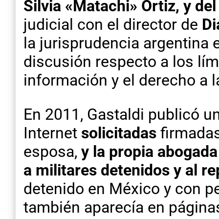
Silvia «Matachi» Ortiz, y d
judicial con el director de
Di
la jurisprudencia argentina
discusión respecto a los lími
información y el derecho a 
En 2011, Gastaldi publicó u
Internet
solicitadas
firmadas
esposa,
y la propia abogada
a militares detenidos y al r
detenido en México y con p
también aparecía en págin