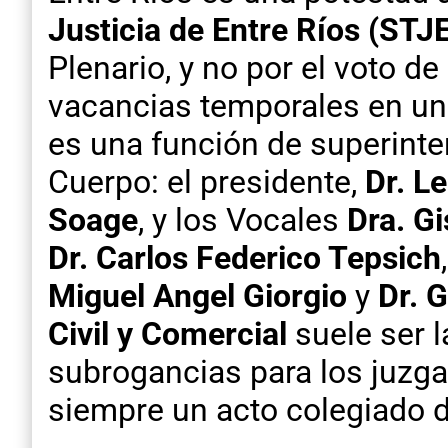
Justicia de Entre Ríos (STJ
Plenario, y no por el voto d
vacancias temporales en un f
es una función de superinte
Cuerpo: el presidente,
Dr. L
Soage
, y los Vocales
Dra. G
Dr. Carlos Federico Tepsich
Miguel Angel Giorgio
y
Dr. 
Civil y Comercial
suele ser 
subrogancias para los juzgad
siempre un acto colegiado d