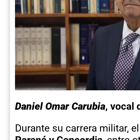
Daniel Omar Carubia
, vocal
Durante su carrera militar, 
Paraná y
Concordia
, entre 