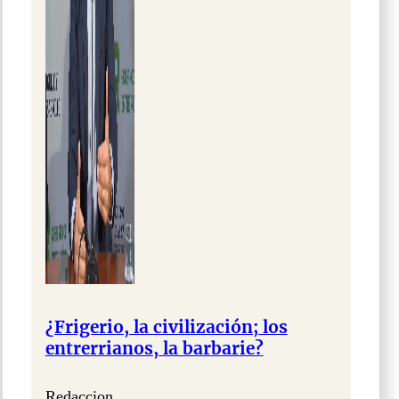
¿Frigerio, la civilización; los
entrerrianos, la barbarie?
Redaccion