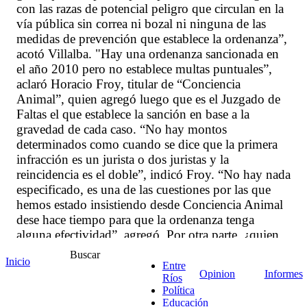
con las razas de potencial peligro que circulan en la
vía pública sin correa ni bozal ni ninguna de las
medidas de prevención que establece la ordenanza”,
acotó Villalba. "Hay una ordenanza sancionada en
el año 2010 pero no establece multas puntuales”,
aclaró Horacio Froy, titular de “Conciencia
Animal”, quien agregó luego que es el Juzgado de
Faltas el que establece la sanción en base a la
gravedad de cada caso. “No hay montos
determinados como cuando se dice que la primera
infracción es un jurista o dos juristas y la
reincidencia es el doble”, indicó Froy. “No hay nada
especificado, es una de las cuestiones por las que
hemos estado insistiendo desde Conciencia Animal
dese hace tiempo para que la ordenanza tenga
alguna efectividad”, agregó. Por otra parte, ¿quien
se encarga de controlar que los perros salgan con
Buscar
Inicio
correa y bozal?. Durante el debate, el concejal Felipe
Entre
Opinion
Informes
Ríos
Sastre (JxC) tuvo duros términos hacia las personas
Política
que representan a las instituciones intermedias que
Educación