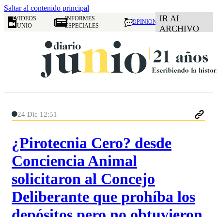
Saltar al contenido principal
IR AL
VIDEOS
INFORMES
OPINION
JUNIO
ESPECIALES
ARCHIVO
24 Dic 12:51
¿Pirotecnia Cero? desde
Conciencia Animal
solicitaron al Concejo
Deliberante que prohíba los
depósitos pero no obtuvieron