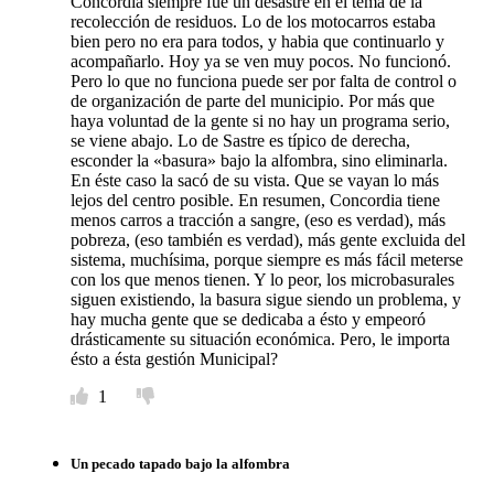
Concordia siempre fue un desastre en el tema de la
recolección de residuos. Lo de los motocarros estaba
bien pero no era para todos, y habia que continuarlo y
acompañarlo. Hoy ya se ven muy pocos. No funcionó.
Pero lo que no funciona puede ser por falta de control o
de organización de parte del municipio. Por más que
haya voluntad de la gente si no hay un programa serio,
se viene abajo. Lo de Sastre es típico de derecha,
esconder la «basura» bajo la alfombra, sino eliminarla.
En éste caso la sacó de su vista. Que se vayan lo más
lejos del centro posible. En resumen, Concordia tiene
menos carros a tracción a sangre, (eso es verdad), más
pobreza, (eso también es verdad), más gente excluida del
sistema, muchísima, porque siempre es más fácil meterse
con los que menos tienen. Y lo peor, los microbasurales
siguen existiendo, la basura sigue siendo un problema, y
hay mucha gente que se dedicaba a ésto y empeoró
drásticamente su situación económica. Pero, le importa
ésto a ésta gestión Municipal?
1
Un pecado tapado bajo la alfombra