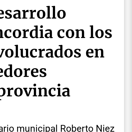
esarrollo
cordia con los
volucrados en
edores
 provincia
ario municipal Roberto Niez