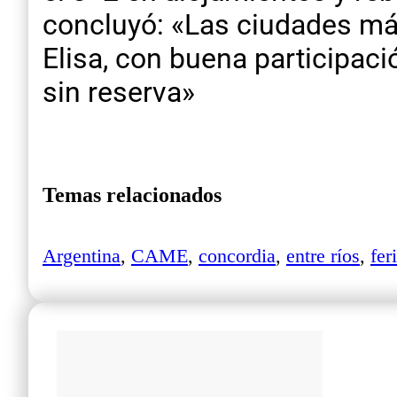
concluyó: «Las ciudades más
Elisa, con buena participac
sin reserva»
Temas relacionados
Argentina
,
CAME
,
concordia
,
entre ríos
,
fer