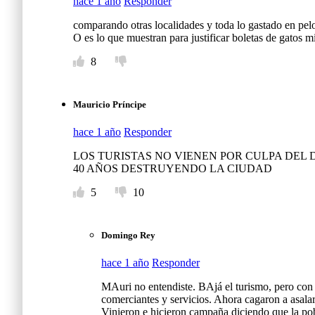
hace 1 año
Responder
comparando otras localidades y toda lo gastado en pe
O es lo que muestran para justificar boletas de gatos m
8
Mauricio Príncipe
hace 1 año
Responder
LOS TURISTAS NO VIENEN POR CULPA DEL 
40 AÑOS DESTRUYENDO LA CIUDAD
5
10
Domingo Rey
hace 1 año
Responder
MAuri no entendiste. BAjá el turismo, pero con e
comerciantes y servicios. Ahora cagaron a asalar
Vinieron e hicieron campaña diciendo que la pob