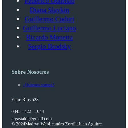
Federico Odorisio
Diana Slavkin
Guillermo Coduri
Guillermo Luciano
Ricardo Monetta
Sergio Brodsky
Sobre Nosotros
¿Quienes somos?
Entre Ríos 528
0345 - 422 - 1044
crgastaldi@gmail.com
© 2024
Madryn Web
Leandro Zorrilla
Juan Aguirre