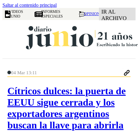
Saltar al contenido principal
IR AL
VIDEOS
INFORMES
OPINION
JUNIO
ESPECIALES
ARCHIVO
04 Mar 13:11
Cítricos dulces: la puerta de
EEUU sigue cerrada y los
exportadores argentinos
buscan la llave para abrirla