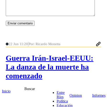
22 Jun 11:20
Por: Ricardo Monetta
Guerra Irán-Israel-EEUU:
La danza de la muerte ha
comenzado
Con tono crítico y alarmado, Ricardo Monetta
Buscar
Inicio
Entre
advierte sobre los peligros de una guerra sin retorno
Opinion
Informes
Ríos
en Medio Oriente, cuestiona la hipocresía de las
Política
potencias y denuncia el papel de Estados Unidos e
Educación