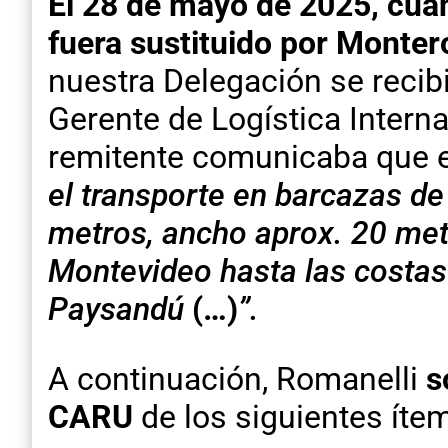
El 28 de mayo de 2025, cua
fuera sustituido por Monter
nuestra Delegación se recib
Gerente de Logística Interna
remitente comunicaba que 
el transporte en barcazas d
metros, ancho aprox. 20 met
Montevideo hasta las costas 
Paysandú
(…)
”.
A continuación, Romanelli
s
CARU
de los siguientes ítem