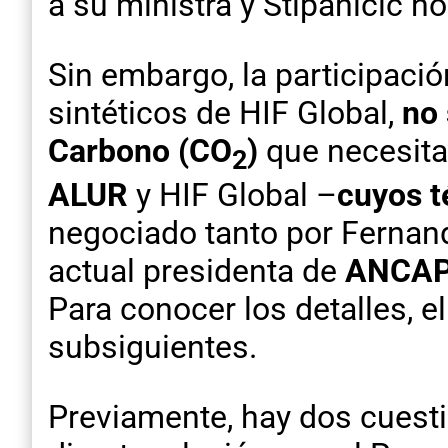
a su ministra y Stipanicic 
Sin embargo, la participaci
sintéticos de HIF Global,
no 
Carbono
(CO
)
que necesitar
2
ALUR
y HIF Global –
cuyos t
negociado tanto por Fernand
actual presidenta de
ANCA
Para conocer los detalles, e
subsiguientes.
Previamente, hay dos cuest