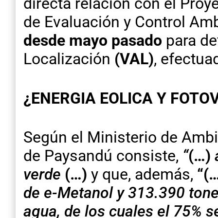
directa relación con el Proy
de Evaluación y Control Am
desde mayo pasado
para de
Localización
(VAL)
, efectua
¿ENERGIA EOLICA Y FOTO
Según el Ministerio de Ambie
de Paysandú consiste,
“
(…)
verde
(…)
y que, además,
“
(
de e-Metanol y 313.390 tone
agua, de los cuales el 75% s