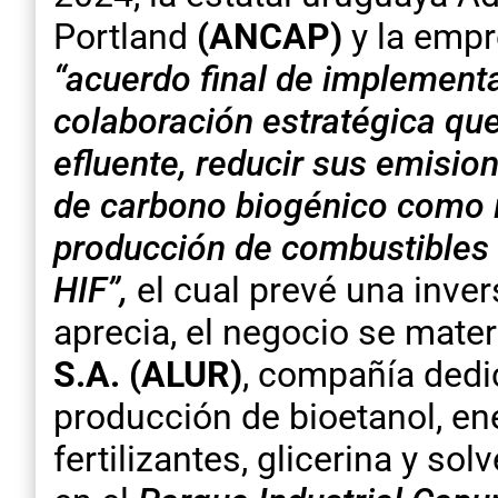
Portland
(ANCAP)
y la empr
“acuerdo final de implement
colaboración estratégica qu
efluente, reducir sus emisio
de carbono biogénico como i
producción de combustibles s
HIF”,
el cual prevé una inve
aprecia, el negocio se mater
S.A.
(ALUR)
, compañía dedic
producción de bioetanol, ene
fertilizantes, glicerina y so