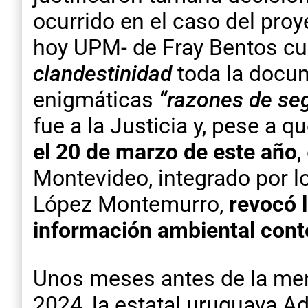
ocurrido en el caso del proy
hoy UPM- de Fray Bentos cua
clandestinidad
toda la docum
enigmáticas
“razones de seg
fue a la Justicia y, pese a 
el 20 de marzo de este año
,
Montevideo, integrado por 
López Montemurro,
revocó l
información ambiental cont
Unos meses antes de la menc
2024, la estatal uruguaya A