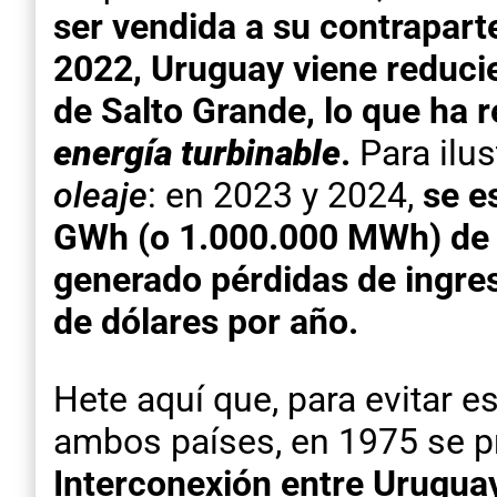
ser vendida a su contrapart
2022, Uruguay viene reduci
de Salto Grande, lo que ha
energía turbinable
.
Para ilus
oleaje
: en 2023 y 2024,
se e
GWh (o 1.000.000 MWh) de e
generado pérdidas de ingres
de dólares por año.
Hete aquí que, para evitar e
ambos países, en 1975 se p
Interconexión entre Urugua