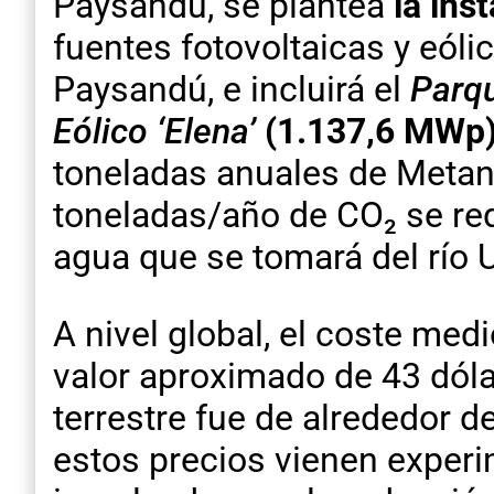
Paysandú, se plantea
la ins
fuentes fotovoltaicas y eóli
Paysandú, e incluirá el
Parqu
Eólico ‘Elena’
(1.137,6 MWp)
toneladas anuales de Metano
toneladas/año de CO₂ se req
agua que se tomará del río 
A nivel global, el coste med
valor aproximado de 43 dóla
terrestre fue de alrededor 
estos precios vienen experi