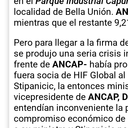
en el
Parque Industrial Capu
localidad de Bella Unión.
A
mientras que el restante 9,
Pero para llegar a la firma 
se produjo una seria crisis i
frente de
ANCAP-
había pro
fuera socia de HIF Global a
Stipanicic, la entonces mini
vicepresidente de
ANCAP
, 
entendían inconveniente la 
compromiso económico de se