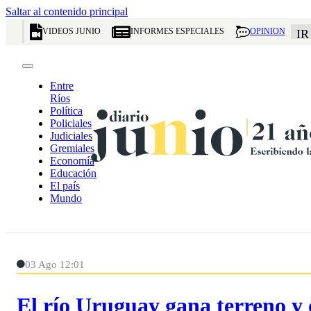
Saltar al contenido principal
VIDEOS JUNIO
INFORMES ESPECIALES
OPINION
IR
Entre
Ríos
Política
Policiales
Judiciales
Gremiales
Economía
Educación
El país
Mundo
03 Ago 12:01
El río Uruguay gana terreno y o