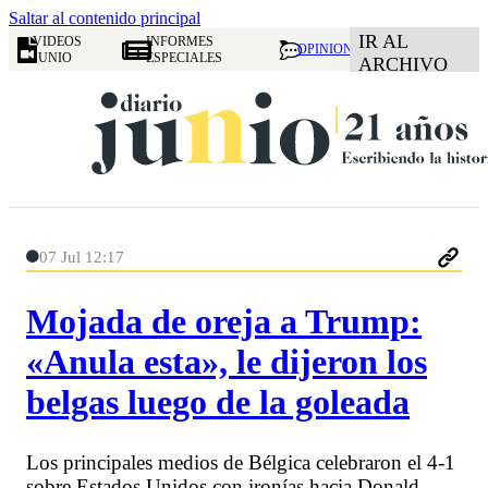
Saltar al contenido principal
IR AL
VIDEOS
INFORMES
OPINION
JUNIO
ESPECIALES
ARCHIVO
07 Jul 12:17
Mojada de oreja a Trump:
«Anula esta», le dijeron los
belgas luego de la goleada
Los principales medios de Bélgica celebraron el 4-1
sobre Estados Unidos con ironías hacia Donald